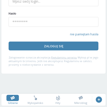
Hasło
nie pamiętam hasła
ZALOGUJ SIĘ
Zalogowanie oznacza akceptację
Regulaminu serwisu
Wykop.pl w jego
aktualnym brzmieniu. Jeśli nie akceptujesz Regulaminu w całości,
prosimy o niekorzystanie z serwisu.
Główna
Wykopalisko
Hity
Mikroblog