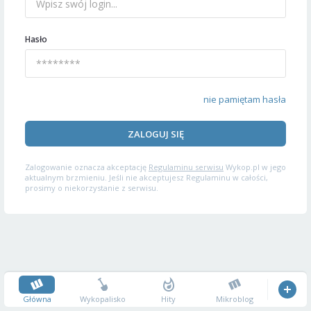
Hasło
nie pamiętam hasła
ZALOGUJ SIĘ
Zalogowanie oznacza akceptację
Regulaminu serwisu
Wykop.pl w jego
aktualnym brzmieniu. Jeśli nie akceptujesz Regulaminu w całości,
prosimy o niekorzystanie z serwisu.
Główna
Wykopalisko
Hity
Mikroblog