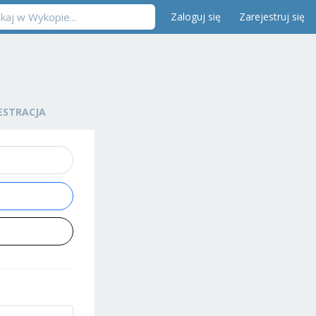
Zaloguj się
Zarejestruj się
ESTRACJA