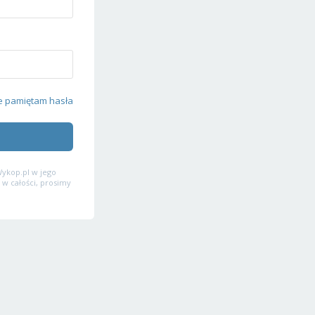
e pamiętam hasła
ykop.pl w jego
 w całości, prosimy