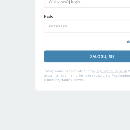
Hasło
ni
ZALOGUJ SIĘ
Zalogowanie oznacza akceptację
Regulaminu serwisu
W
aktualnym brzmieniu. Jeśli nie akceptujesz Regulaminu
o niekorzystanie z serwisu.