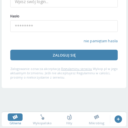
Hasło
nie pamiętam hasła
ZALOGUJ SIĘ
Zalogowanie oznacza akceptację
Regulaminu serwisu
Wykop.pl w jego
aktualnym brzmieniu. Jeśli nie akceptujesz Regulaminu w całości,
prosimy o niekorzystanie z serwisu.
Główna
Wykopalisko
Hity
Mikroblog