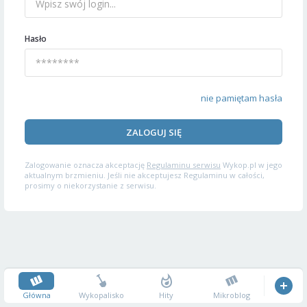
Hasło
nie pamiętam hasła
ZALOGUJ SIĘ
Zalogowanie oznacza akceptację
Regulaminu serwisu
Wykop.pl w jego
aktualnym brzmieniu. Jeśli nie akceptujesz Regulaminu w całości,
prosimy o niekorzystanie z serwisu.
Główna
Wykopalisko
Hity
Mikroblog