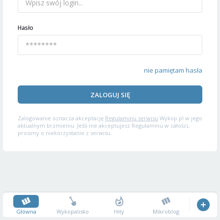
Hasło
nie pamiętam hasła
ZALOGUJ SIĘ
Zalogowanie oznacza akceptację
Regulaminu serwisu
Wykop.pl w jego
aktualnym brzmieniu. Jeśli nie akceptujesz Regulaminu w całości,
prosimy o niekorzystanie z serwisu.
Główna
Wykopalisko
Hity
Mikroblog