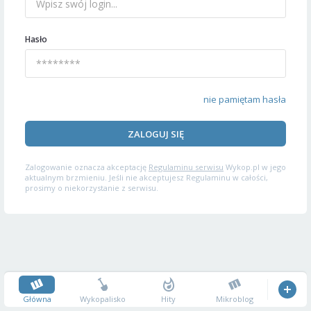
Hasło
nie pamiętam hasła
ZALOGUJ SIĘ
Zalogowanie oznacza akceptację
Regulaminu serwisu
Wykop.pl w jego
aktualnym brzmieniu. Jeśli nie akceptujesz Regulaminu w całości,
prosimy o niekorzystanie z serwisu.
Główna
Wykopalisko
Hity
Mikroblog