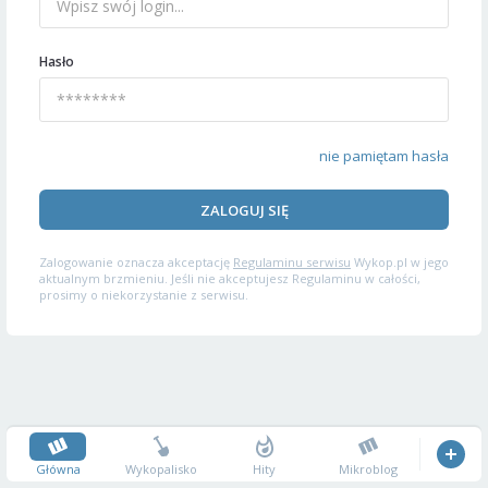
Hasło
nie pamiętam hasła
ZALOGUJ SIĘ
Zalogowanie oznacza akceptację
Regulaminu serwisu
Wykop.pl w jego
aktualnym brzmieniu. Jeśli nie akceptujesz Regulaminu w całości,
prosimy o niekorzystanie z serwisu.
Główna
Wykopalisko
Hity
Mikroblog