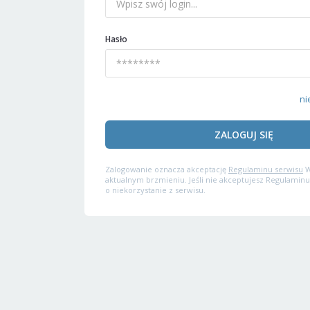
Hasło
ni
ZALOGUJ SIĘ
Zalogowanie oznacza akceptację
Regulaminu serwisu
W
aktualnym brzmieniu. Jeśli nie akceptujesz Regulaminu
o niekorzystanie z serwisu.