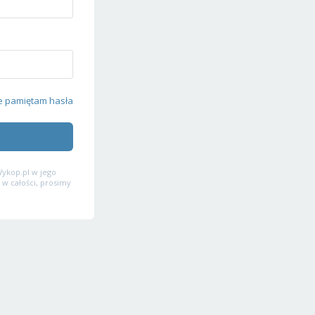
e pamiętam hasła
ykop.pl w jego
 w całości, prosimy