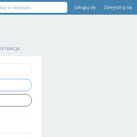
Zaloguj się
Zarejestruj się
ESTRACJA