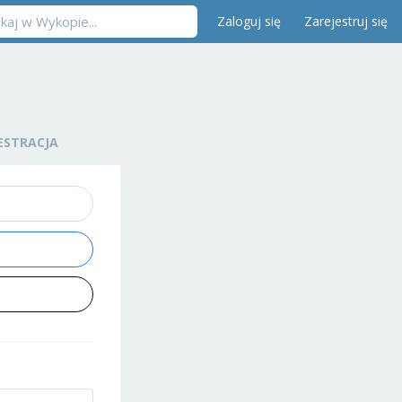
Zaloguj się
Zarejestruj się
ESTRACJA