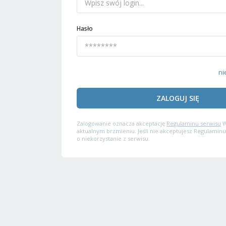
Hasło
ni
ZALOGUJ SIĘ
Zalogowanie oznacza akceptację
Regulaminu serwisu
W
aktualnym brzmieniu. Jeśli nie akceptujesz Regulaminu
o niekorzystanie z serwisu.