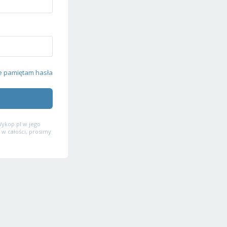
e pamiętam hasła
ykop.pl w jego
 w całości, prosimy