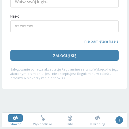
Hasło
nie pamiętam hasła
ZALOGUJ SIĘ
Zalogowanie oznacza akceptację
Regulaminu serwisu
Wykop.pl w jego
aktualnym brzmieniu. Jeśli nie akceptujesz Regulaminu w całości,
prosimy o niekorzystanie z serwisu.
Główna
Wykopalisko
Hity
Mikroblog