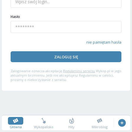
Hasło
nie pamiętam hasła
ZALOGUJ SIĘ
Zalogowanie oznacza akceptację
Regulaminu serwisu
Wykop.pl w jego
aktualnym brzmieniu. Jeśli nie akceptujesz Regulaminu w całości,
prosimy o niekorzystanie z serwisu.
Główna
Wykopalisko
Hity
Mikroblog