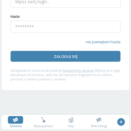
Hasło
nie pamiętam hasła
ZALOGUJ SIĘ
Zalogowanie oznacza akceptację
Regulaminu serwisu
Wykop.pl w jego
aktualnym brzmieniu. Jeśli nie akceptujesz Regulaminu w całości,
prosimy o niekorzystanie z serwisu.
Główna
Wykopalisko
Hity
Mikroblog