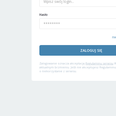
Hasło
ni
ZALOGUJ SIĘ
Zalogowanie oznacza akceptację
Regulaminu serwisu
W
aktualnym brzmieniu. Jeśli nie akceptujesz Regulaminu
o niekorzystanie z serwisu.