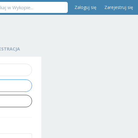
Zaloguj się
Zarejestruj się
ESTRACJA