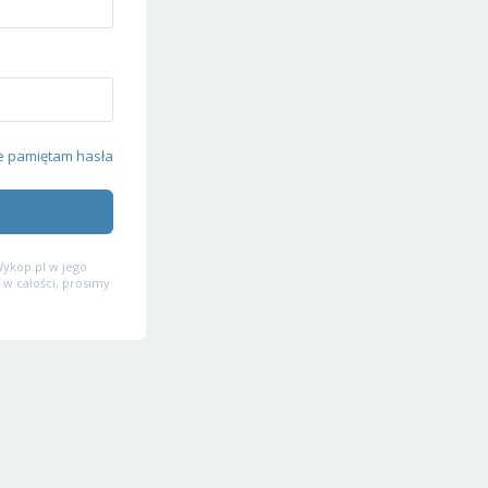
e pamiętam hasła
ykop.pl w jego
 w całości, prosimy