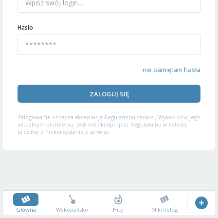
Hasło
nie pamiętam hasła
ZALOGUJ SIĘ
Zalogowanie oznacza akceptację
Regulaminu serwisu
Wykop.pl w jego
aktualnym brzmieniu. Jeśli nie akceptujesz Regulaminu w całości,
prosimy o niekorzystanie z serwisu.
Główna
Wykopalisko
Hity
Mikroblog