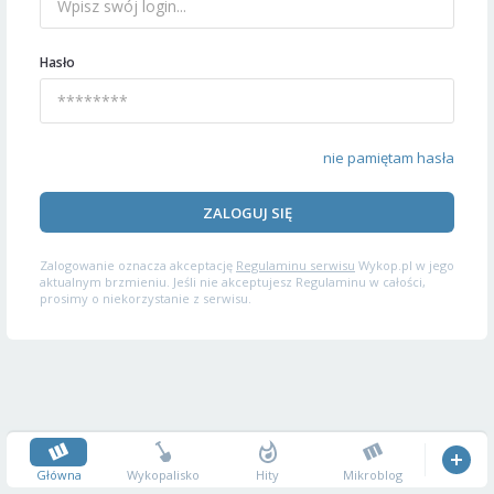
Hasło
nie pamiętam hasła
ZALOGUJ SIĘ
Zalogowanie oznacza akceptację
Regulaminu serwisu
Wykop.pl w jego
aktualnym brzmieniu. Jeśli nie akceptujesz Regulaminu w całości,
prosimy o niekorzystanie z serwisu.
Główna
Wykopalisko
Hity
Mikroblog