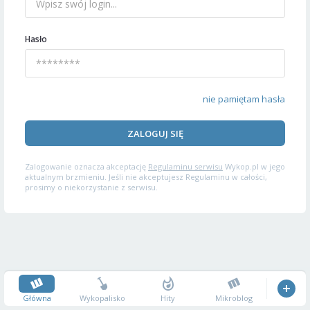
Hasło
nie pamiętam hasła
ZALOGUJ SIĘ
Zalogowanie oznacza akceptację
Regulaminu serwisu
Wykop.pl w jego
aktualnym brzmieniu. Jeśli nie akceptujesz Regulaminu w całości,
prosimy o niekorzystanie z serwisu.
Główna
Wykopalisko
Hity
Mikroblog