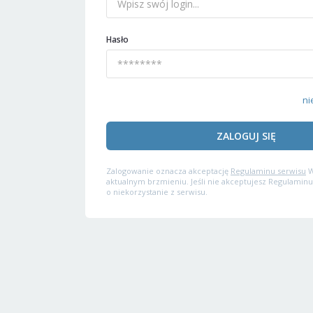
Hasło
ni
ZALOGUJ SIĘ
Zalogowanie oznacza akceptację
Regulaminu serwisu
W
aktualnym brzmieniu. Jeśli nie akceptujesz Regulaminu
o niekorzystanie z serwisu.