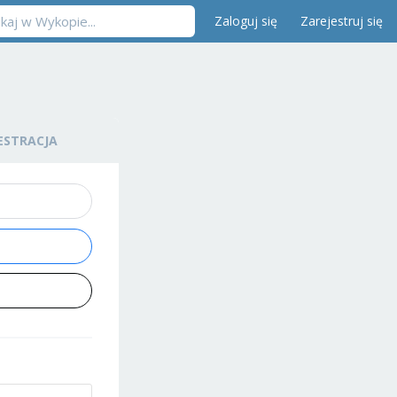
Zaloguj się
Zarejestruj się
ESTRACJA