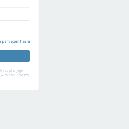
e pamiętam hasła
ykop.pl w jego
 w całości, prosimy