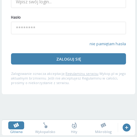
Hasło
nie pamiętam hasła
ZALOGUJ SIĘ
Zalogowanie oznacza akceptację
Regulaminu serwisu
Wykop.pl w jego
aktualnym brzmieniu. Jeśli nie akceptujesz Regulaminu w całości,
prosimy o niekorzystanie z serwisu.
Główna
Wykopalisko
Hity
Mikroblog