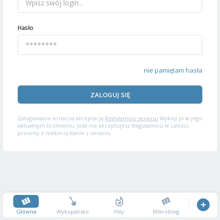
Hasło
nie pamiętam hasła
ZALOGUJ SIĘ
Zalogowanie oznacza akceptację
Regulaminu serwisu
Wykop.pl w jego
aktualnym brzmieniu. Jeśli nie akceptujesz Regulaminu w całości,
prosimy o niekorzystanie z serwisu.
Główna
Wykopalisko
Hity
Mikroblog