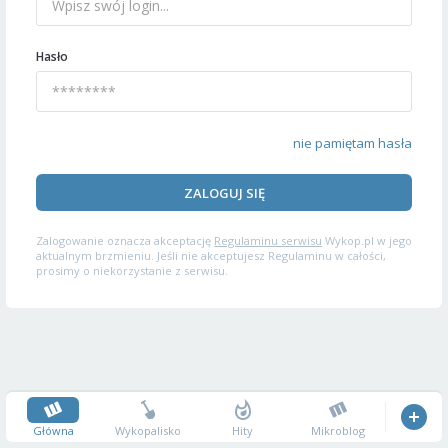
Hasło
nie pamiętam hasła
ZALOGUJ SIĘ
Zalogowanie oznacza akceptację
Regulaminu serwisu
Wykop.pl w jego
aktualnym brzmieniu. Jeśli nie akceptujesz Regulaminu w całości,
prosimy o niekorzystanie z serwisu.
Główna
Wykopalisko
Hity
Mikroblog