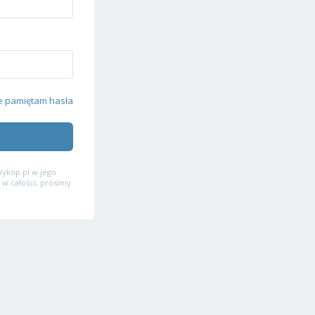
e pamiętam hasła
ykop.pl w jego
 w całości, prosimy