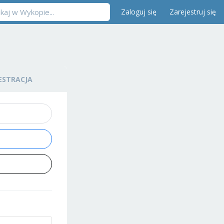
Zaloguj się
Zarejestruj się
ESTRACJA