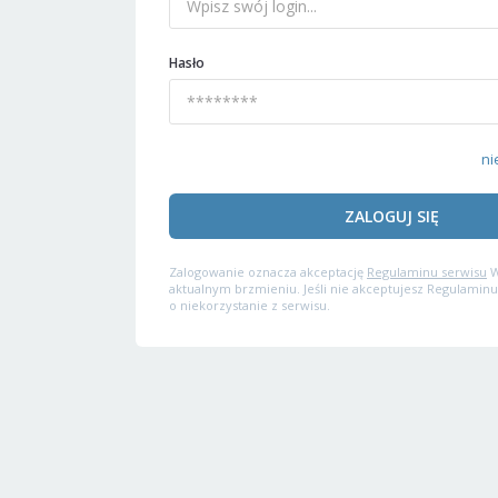
Hasło
ni
ZALOGUJ SIĘ
Zalogowanie oznacza akceptację
Regulaminu serwisu
W
aktualnym brzmieniu. Jeśli nie akceptujesz Regulaminu
o niekorzystanie z serwisu.