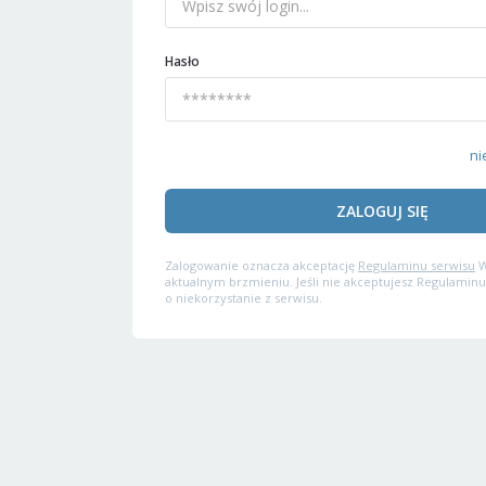
Hasło
ni
ZALOGUJ SIĘ
Zalogowanie oznacza akceptację
Regulaminu serwisu
W
aktualnym brzmieniu. Jeśli nie akceptujesz Regulaminu
o niekorzystanie z serwisu.