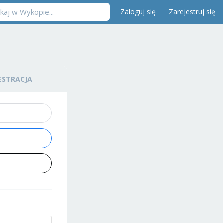
Zaloguj się
Zarejestruj się
ESTRACJA