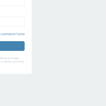
e pamiętam hasła
ykop.pl w jego
 w całości, prosimy