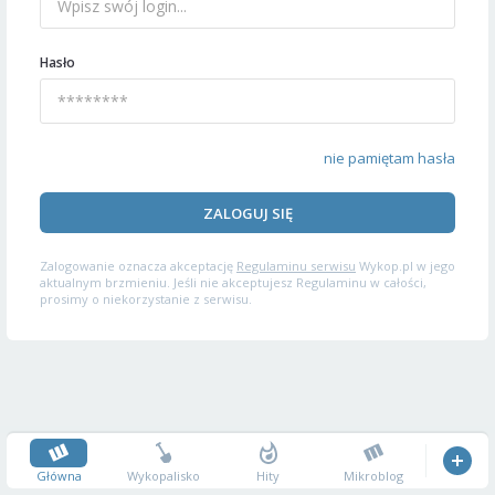
Hasło
nie pamiętam hasła
ZALOGUJ SIĘ
Zalogowanie oznacza akceptację
Regulaminu serwisu
Wykop.pl w jego
aktualnym brzmieniu. Jeśli nie akceptujesz Regulaminu w całości,
prosimy o niekorzystanie z serwisu.
Główna
Wykopalisko
Hity
Mikroblog