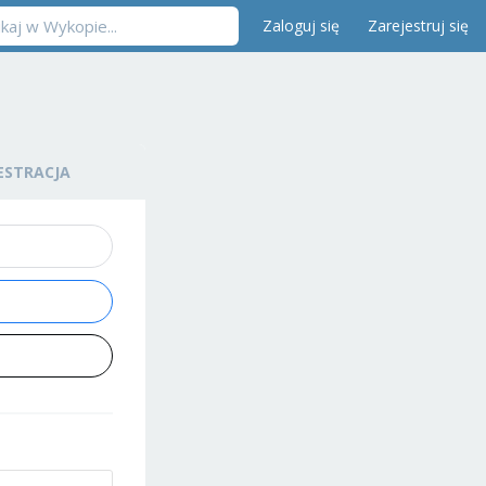
Zaloguj się
Zarejestruj się
ESTRACJA