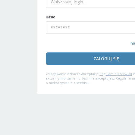
Hasło
ni
ZALOGUJ SIĘ
Zalogowanie oznacza akceptację
Regulaminu serwisu
W
aktualnym brzmieniu. Jeśli nie akceptujesz Regulaminu
o niekorzystanie z serwisu.