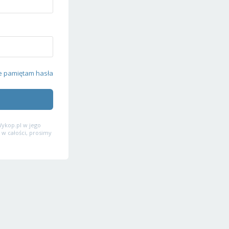
e pamiętam hasła
ykop.pl w jego
 w całości, prosimy