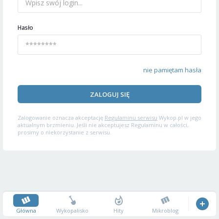
Hasło
nie pamiętam hasła
ZALOGUJ SIĘ
Zalogowanie oznacza akceptację
Regulaminu serwisu
Wykop.pl w jego
aktualnym brzmieniu. Jeśli nie akceptujesz Regulaminu w całości,
prosimy o niekorzystanie z serwisu.
Główna
Wykopalisko
Hity
Mikroblog