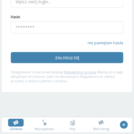
Hasło
nie pamiętam hasła
ZALOGUJ SIĘ
Zalogowanie oznacza akceptację
Regulaminu serwisu
Wykop.pl w jego
aktualnym brzmieniu. Jeśli nie akceptujesz Regulaminu w całości,
prosimy o niekorzystanie z serwisu.
Główna
Wykopalisko
Hity
Mikroblog