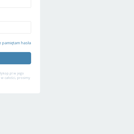
e pamiętam hasła
ykop.pl w jego
 w całości, prosimy