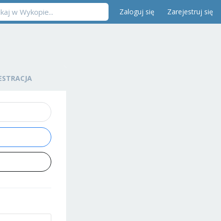
Zaloguj się
Zarejestruj się
ESTRACJA