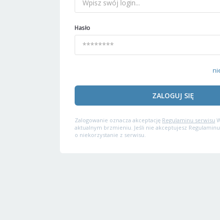
Hasło
ni
ZALOGUJ SIĘ
Zalogowanie oznacza akceptację
Regulaminu serwisu
W
aktualnym brzmieniu. Jeśli nie akceptujesz Regulaminu
o niekorzystanie z serwisu.