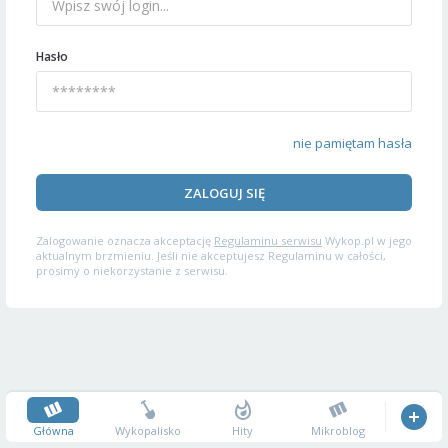
Hasło
nie pamiętam hasła
ZALOGUJ SIĘ
Zalogowanie oznacza akceptację
Regulaminu serwisu
Wykop.pl w jego
aktualnym brzmieniu. Jeśli nie akceptujesz Regulaminu w całości,
prosimy o niekorzystanie z serwisu.
Główna
Wykopalisko
Hity
Mikroblog