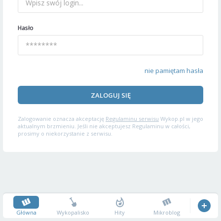
Hasło
nie pamiętam hasła
ZALOGUJ SIĘ
Zalogowanie oznacza akceptację
Regulaminu serwisu
Wykop.pl w jego
aktualnym brzmieniu. Jeśli nie akceptujesz Regulaminu w całości,
prosimy o niekorzystanie z serwisu.
Główna
Wykopalisko
Hity
Mikroblog