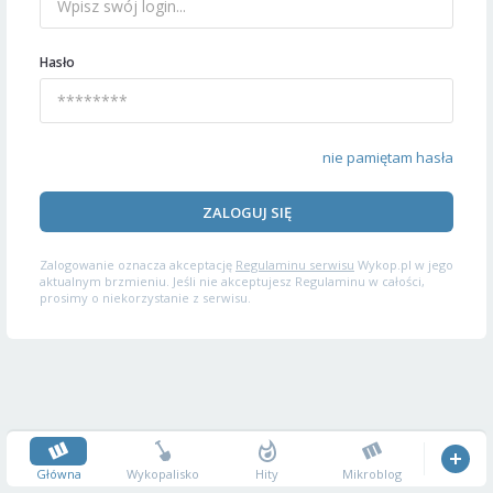
Hasło
nie pamiętam hasła
ZALOGUJ SIĘ
Zalogowanie oznacza akceptację
Regulaminu serwisu
Wykop.pl w jego
aktualnym brzmieniu. Jeśli nie akceptujesz Regulaminu w całości,
prosimy o niekorzystanie z serwisu.
Główna
Wykopalisko
Hity
Mikroblog