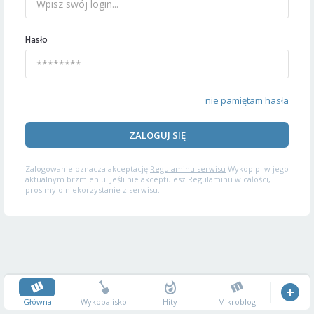
Hasło
nie pamiętam hasła
ZALOGUJ SIĘ
Zalogowanie oznacza akceptację
Regulaminu serwisu
Wykop.pl w jego
aktualnym brzmieniu. Jeśli nie akceptujesz Regulaminu w całości,
prosimy o niekorzystanie z serwisu.
Główna
Wykopalisko
Hity
Mikroblog