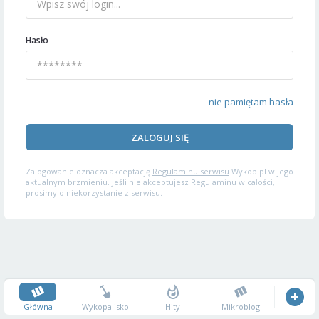
Hasło
nie pamiętam hasła
ZALOGUJ SIĘ
Zalogowanie oznacza akceptację
Regulaminu serwisu
Wykop.pl w jego
aktualnym brzmieniu. Jeśli nie akceptujesz Regulaminu w całości,
prosimy o niekorzystanie z serwisu.
Główna
Wykopalisko
Hity
Mikroblog