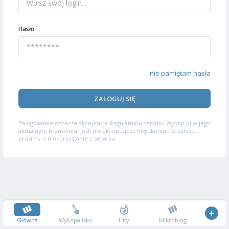
Hasło
nie pamiętam hasła
ZALOGUJ SIĘ
Zalogowanie oznacza akceptację
Regulaminu serwisu
Wykop.pl w jego
aktualnym brzmieniu. Jeśli nie akceptujesz Regulaminu w całości,
prosimy o niekorzystanie z serwisu.
Główna
Wykopalisko
Hity
Mikroblog