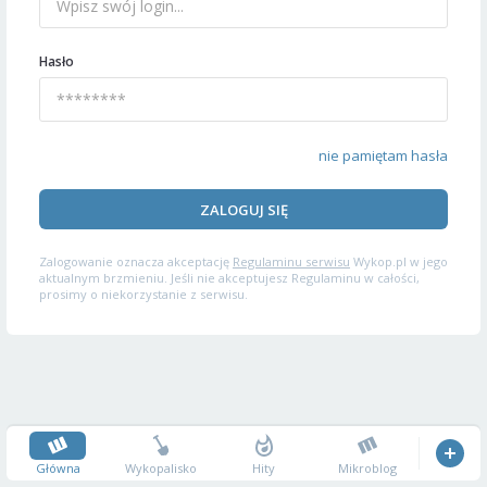
Hasło
nie pamiętam hasła
ZALOGUJ SIĘ
Zalogowanie oznacza akceptację
Regulaminu serwisu
Wykop.pl w jego
aktualnym brzmieniu. Jeśli nie akceptujesz Regulaminu w całości,
prosimy o niekorzystanie z serwisu.
Główna
Wykopalisko
Hity
Mikroblog