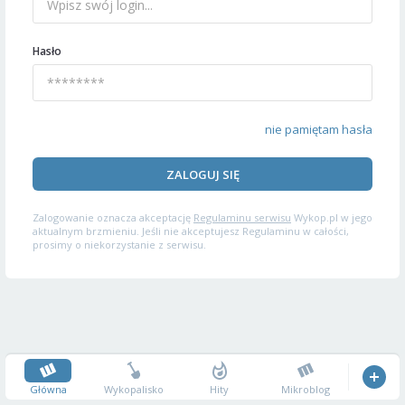
Hasło
nie pamiętam hasła
ZALOGUJ SIĘ
Zalogowanie oznacza akceptację
Regulaminu serwisu
Wykop.pl w jego
aktualnym brzmieniu. Jeśli nie akceptujesz Regulaminu w całości,
prosimy o niekorzystanie z serwisu.
Główna
Wykopalisko
Hity
Mikroblog