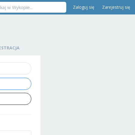
Zaloguj się
Zarejestruj się
ESTRACJA