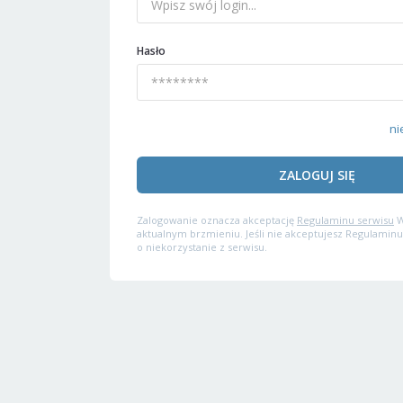
Hasło
ni
ZALOGUJ SIĘ
Zalogowanie oznacza akceptację
Regulaminu serwisu
W
aktualnym brzmieniu. Jeśli nie akceptujesz Regulaminu
o niekorzystanie z serwisu.