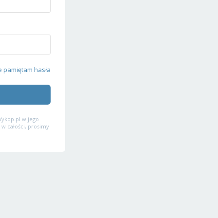
e pamiętam hasła
ykop.pl w jego
 w całości, prosimy