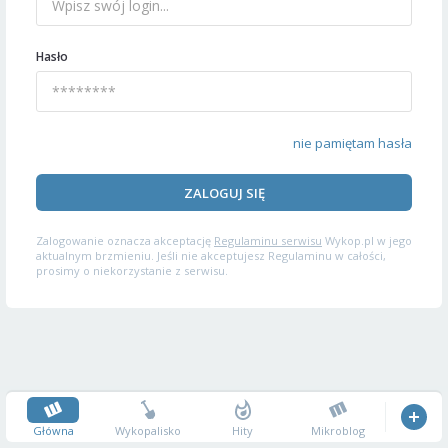
Hasło
nie pamiętam hasła
ZALOGUJ SIĘ
Zalogowanie oznacza akceptację
Regulaminu serwisu
Wykop.pl w jego
aktualnym brzmieniu. Jeśli nie akceptujesz Regulaminu w całości,
prosimy o niekorzystanie z serwisu.
Główna
Wykopalisko
Hity
Mikroblog