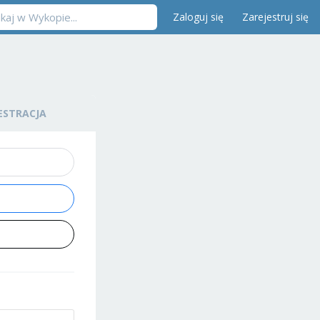
Zaloguj się
Zarejestruj się
ESTRACJA