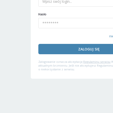
Hasło
ni
ZALOGUJ SIĘ
Zalogowanie oznacza akceptację
Regulaminu serwisu
W
aktualnym brzmieniu. Jeśli nie akceptujesz Regulaminu
o niekorzystanie z serwisu.