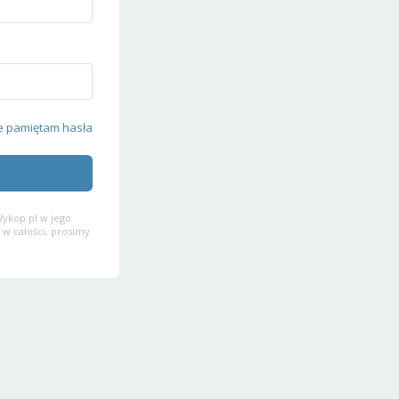
e pamiętam hasła
ykop.pl w jego
 w całości, prosimy