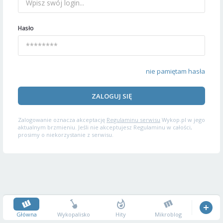
Hasło
nie pamiętam hasła
ZALOGUJ SIĘ
Zalogowanie oznacza akceptację
Regulaminu serwisu
Wykop.pl w jego
aktualnym brzmieniu. Jeśli nie akceptujesz Regulaminu w całości,
prosimy o niekorzystanie z serwisu.
Główna
Wykopalisko
Hity
Mikroblog