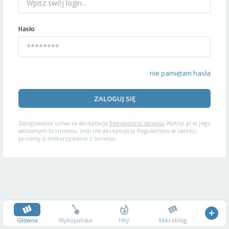
Hasło
nie pamiętam hasła
ZALOGUJ SIĘ
Zalogowanie oznacza akceptację
Regulaminu serwisu
Wykop.pl w jego
aktualnym brzmieniu. Jeśli nie akceptujesz Regulaminu w całości,
prosimy o niekorzystanie z serwisu.
Główna
Wykopalisko
Hity
Mikroblog