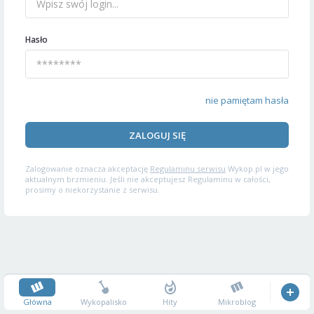
Hasło
nie pamiętam hasła
ZALOGUJ SIĘ
Zalogowanie oznacza akceptację
Regulaminu serwisu
Wykop.pl w jego
aktualnym brzmieniu. Jeśli nie akceptujesz Regulaminu w całości,
prosimy o niekorzystanie z serwisu.
Główna
Wykopalisko
Hity
Mikroblog