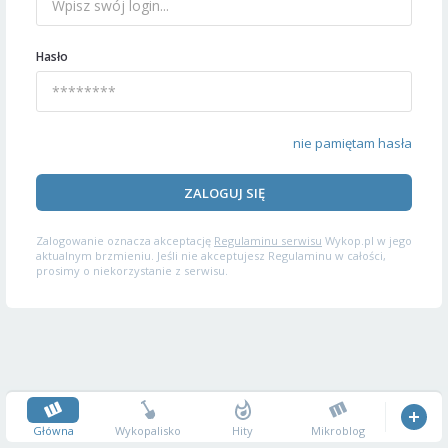
Hasło
nie pamiętam hasła
ZALOGUJ SIĘ
Zalogowanie oznacza akceptację
Regulaminu serwisu
Wykop.pl w jego
aktualnym brzmieniu. Jeśli nie akceptujesz Regulaminu w całości,
prosimy o niekorzystanie z serwisu.
Główna
Wykopalisko
Hity
Mikroblog