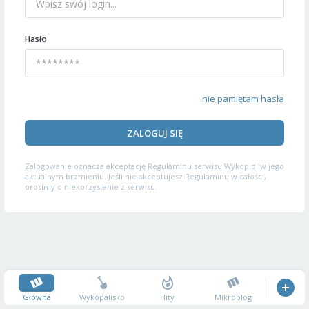
Hasło
nie pamiętam hasła
ZALOGUJ SIĘ
Zalogowanie oznacza akceptację
Regulaminu serwisu
Wykop.pl w jego
aktualnym brzmieniu. Jeśli nie akceptujesz Regulaminu w całości,
prosimy o niekorzystanie z serwisu.
Główna
Wykopalisko
Hity
Mikroblog