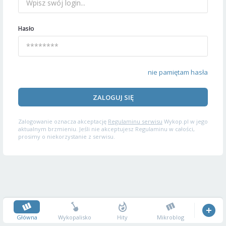
Hasło
nie pamiętam hasła
ZALOGUJ SIĘ
Zalogowanie oznacza akceptację
Regulaminu serwisu
Wykop.pl w jego
aktualnym brzmieniu. Jeśli nie akceptujesz Regulaminu w całości,
prosimy o niekorzystanie z serwisu.
Główna
Wykopalisko
Hity
Mikroblog