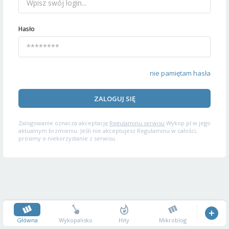
Hasło
nie pamiętam hasła
ZALOGUJ SIĘ
Zalogowanie oznacza akceptację
Regulaminu serwisu
Wykop.pl w jego
aktualnym brzmieniu. Jeśli nie akceptujesz Regulaminu w całości,
prosimy o niekorzystanie z serwisu.
Główna
Wykopalisko
Hity
Mikroblog