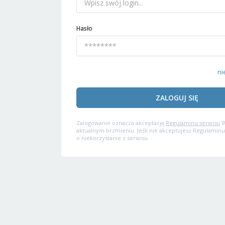
Hasło
ni
ZALOGUJ SIĘ
Zalogowanie oznacza akceptację
Regulaminu serwisu
W
aktualnym brzmieniu. Jeśli nie akceptujesz Regulaminu
o niekorzystanie z serwisu.