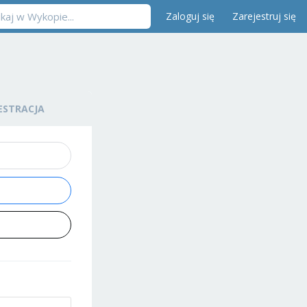
Zaloguj się
Zarejestruj się
ESTRACJA