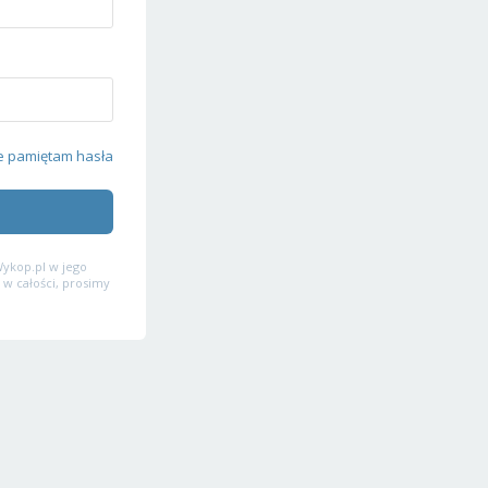
e pamiętam hasła
ykop.pl w jego
 w całości, prosimy