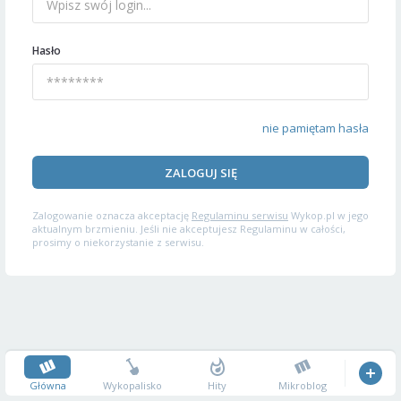
Hasło
nie pamiętam hasła
ZALOGUJ SIĘ
Zalogowanie oznacza akceptację
Regulaminu serwisu
Wykop.pl w jego
aktualnym brzmieniu. Jeśli nie akceptujesz Regulaminu w całości,
prosimy o niekorzystanie z serwisu.
Główna
Wykopalisko
Hity
Mikroblog