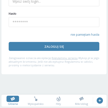
Hasło
nie pamiętam hasła
ZALOGUJ SIĘ
Zalogowanie oznacza akceptację
Regulaminu serwisu
Wykop.pl w jego
aktualnym brzmieniu. Jeśli nie akceptujesz Regulaminu w całości,
prosimy o niekorzystanie z serwisu.
Główna
Wykopalisko
Hity
Mikroblog