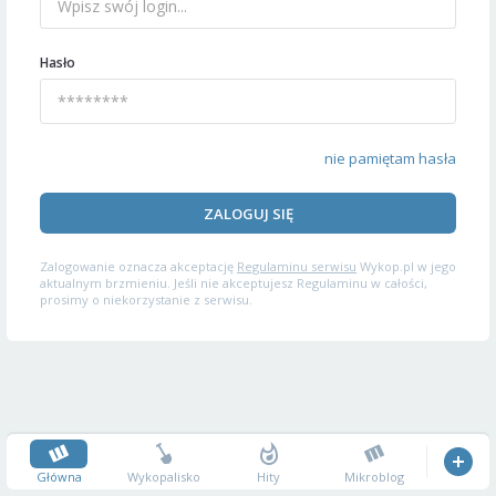
Hasło
nie pamiętam hasła
ZALOGUJ SIĘ
Zalogowanie oznacza akceptację
Regulaminu serwisu
Wykop.pl w jego
aktualnym brzmieniu. Jeśli nie akceptujesz Regulaminu w całości,
prosimy o niekorzystanie z serwisu.
Główna
Wykopalisko
Hity
Mikroblog